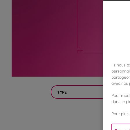
Retrouvez ic
préparer v
Ils nous 
personnali
partageon
avec nos p
TYPE
Pour modif
dans le p
Pour plus 