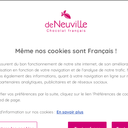
TINQUEUX
i les chocolats disponibles dans la boutique De Neuville de 
otre visite en toute sérénité. Coffrets cadeaux, spécialités cho
gourmandises vous attendent en magasin.
En savoir plus
Même nos cookies sont Français !
assurent du bon fonctionnement de notre site internet, de son améliora
sation en fonction de votre navigation et de l'analyse de notre trafic.
s également des informations, quant à votre navigation en ligne sur n
artenaires analytiques, publicitaires et de réseaux sociaux.
FORMAT
GAMME DE PRIX
ier vos préférences par la suite, cliquez sur le lien 'Préférences de coo
ied de page.
100
100
En savoir plus
d’information sur nos cookies :
%
%
Fabriqué en France
Garantie sans huile de palme