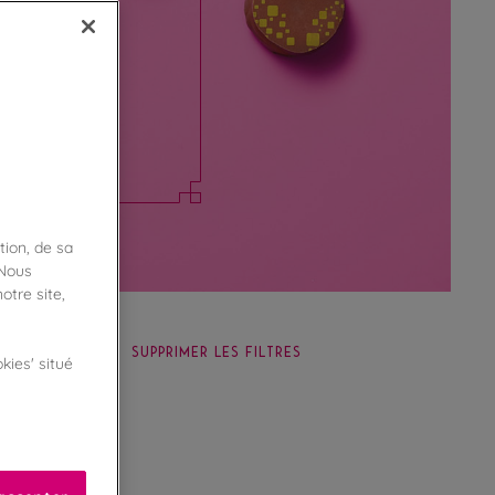
Tinqueux pour
colatées et
tion, de sa
 Nous
otre site,
SUPPRIMER LES FILTRES
kies' situé