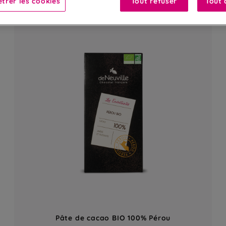
trer les cookies
Tout refuser
Tout 
Pâte de cacao BIO 100% Pérou