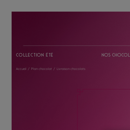
Collection Été
Nos chocol
Accueil
/
Plan chocolat
/
Livraison chocolats