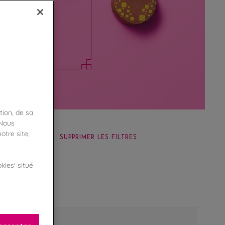
tion, de sa
 Nous
otre site,
SUPPRIMER LES FILTRES
kies' situé