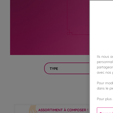
Ils nous 
personnali
partageon
TYPE
avec nos p
Pour modif
dans le p
Pour plus 
ASSORTIMENT À COMPOSER !