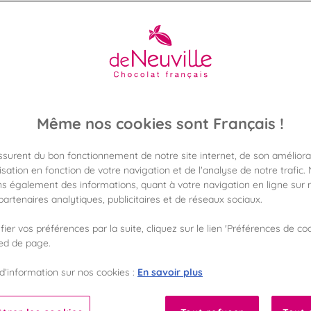
Livraison de chocolat partout en France
Livraison offerte dès 50€ d’achat.
En savoir plus
Même nos cookies sont Français !
assurent du bon fonctionnement de notre site internet, de son améliora
sation en fonction de votre navigation et de l'analyse de notre trafic.
s également des informations, quant à votre navigation en ligne sur n
FORMAT
GAMME DE PRIX
artenaires analytiques, publicitaires et de réseaux sociaux.
ier vos préférences par la suite, cliquez sur le lien 'Préférences de coo
100
100
%
%
ied de page.
Fabriqué en France
Garantie sans huile de palme
En savoir plus
d’information sur nos cookies :