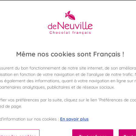
PARIS DAGUERRE
 les chocolats disponibles dans la boutique De Neuville de Ra
otre visite en toute sérénité. Coffrets cadeaux, spécialités cho
gourmandises vous attendent en magasin.
En savoir plus
Même nos cookies sont Français !
assurent du bon fonctionnement de notre site internet, de son améliora
sation en fonction de votre navigation et de l'analyse de notre trafic.
s également des informations, quant à votre navigation en ligne sur n
artenaires analytiques, publicitaires et de réseaux sociaux.
FORMAT
GAMME DE PRIX
ier vos préférences par la suite, cliquez sur le lien 'Préférences de coo
ied de page.
100
100
En savoir plus
d’information sur nos cookies :
%
%
Fabriqué en France
Garantie sans huile de palme