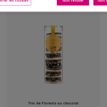
trer les cookies
Tout refuser
Tout 
Trio de Floreals au chocolat