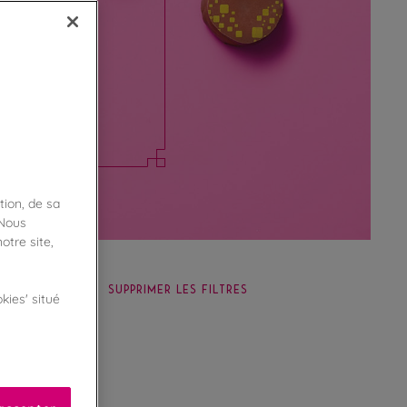
mbouillet pour
colatées et
tion, de sa
 Nous
otre site,
SUPPRIMER LES FILTRES
kies' situé