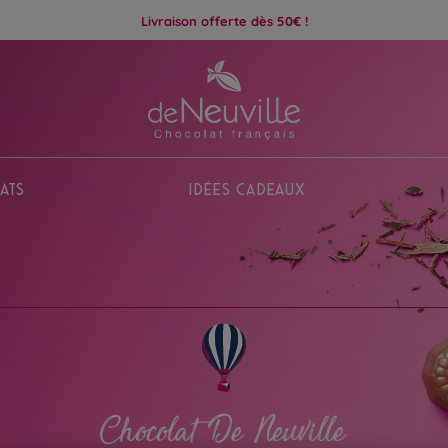
Livraison offerte dès 50€ !
ats
Idées Cadeaux
Chocolat De Neuville