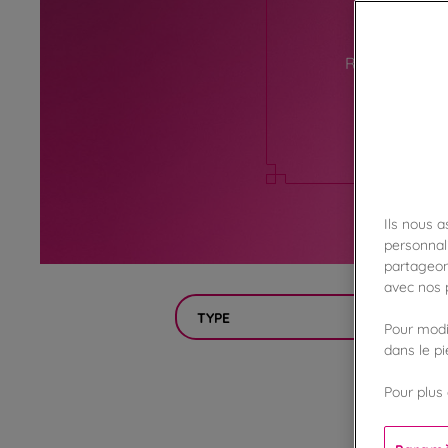
Retrouvez ici
préparer v
Ils nous 
personnali
partageon
avec nos p
TYPE
Pour modif
dans le p
Pour plus 